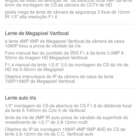
Ângulo de visão da definição 56° da distância focal 3MP da lente
6mm da montagem do CS da câmera do CCTV de HD
pixéis mega da lente de câmara de segurança 3 fixos de 12mm
IR 1/3" alta resolução F1.6
Lente de Megapixel Varifocal
a lente 4MP 5MP de Megapixel Varifocal da câmera de caixa
1080P fixou a prova do vândalo da íris
Foco manual liso do zumbido da ÍRIS F1.4 da lente 3.0MP 8-
50mm da imagem HD Megapixel Varifocal
F1.4 manual da lente 1/2.5" 3,0 da montagem do CS da íris de
HD íris 5-50mm de Megapixel
Objetiva interurbana do IP da câmera de caixa da lente
720P/1080P de Megapixel Varifocal
Lente auto íris
1/3" montagem do CS da abertura do CS F1.8 da distância focal
da lente 5-100mm do Cctv Ir de Varifocal
lente da íris de 2MP IR auto prova do vândalo da superfície do
revestimento de 1/2.7" de 2.8-12mm multi
Objetiva do IP da montagem 1080P 4MP 5MP AHD do CS da
lente 2.8-12mm da íris da C.C. Varifocal auto