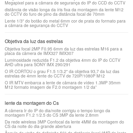
Megapixel para a câmara de segurança do IP do CCD do CCTV
distância de visão longa da íris fixa da montagem da lente M12
do CCTV do furo de pino da distância focal de 70mm
Lente 1/3" do botão do metal 6mm cor de prata do formato para
a câmara de segurança do CCTV
Objetiva da luz das estrelas
Objetiva focal 2MP F0.95 6mm da luz das estrelas M16 para a
placa da câmera de IMX327 IMX307
Luminosidade reduzida F1.2 da objetiva 4mm do IP do CCTV
AHD ultra para SONY IMX 290/291
O IR CORTOU o grau F1.5 1/3.2" da objetiva 93,7 da luz das
estrelas de 4mm lente do CCTV de 720P/1080P M12
O IR MTV embarca a lente de câmara de vídeo 1.3MP 35mm
M12 formato imagem de F2.0 montagem 1/2 da”
lente da montagem do Cs
A câmera Ir do IP do dia/noite corrigiu o tempo longo da
montagem F1.2 1/2.5 do CS 3MP da lente 2.8mm
Da rede wireless 3MP Confocal da lente 4MM da montagem do
CS da noite do dia grande abertura