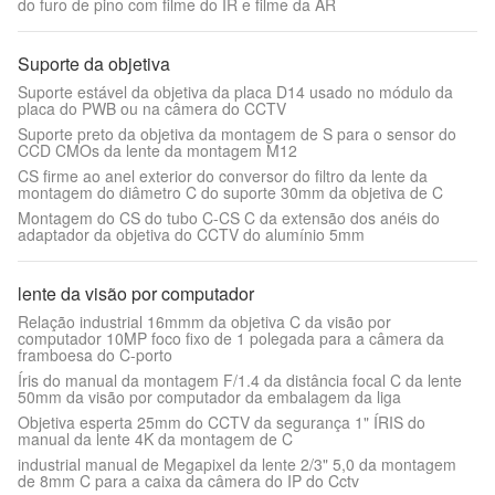
do furo de pino com filme do IR e filme da AR
Suporte da objetiva
Suporte estável da objetiva da placa D14 usado no módulo da
placa do PWB ou na câmera do CCTV
Suporte preto da objetiva da montagem de S para o sensor do
CCD CMOs da lente da montagem M12
CS firme ao anel exterior do conversor do filtro da lente da
montagem do diâmetro C do suporte 30mm da objetiva de C
Montagem do CS do tubo C-CS C da extensão dos anéis do
adaptador da objetiva do CCTV do alumínio 5mm
lente da visão por computador
Relação industrial 16mmm da objetiva C da visão por
computador 10MP foco fixo de 1 polegada para a câmera da
framboesa do C-porto
Íris do manual da montagem F/1.4 da distância focal C da lente
50mm da visão por computador da embalagem da liga
Objetiva esperta 25mm do CCTV da segurança 1" ÍRIS do
manual da lente 4K da montagem de C
industrial manual de Megapixel da lente 2/3" 5,0 da montagem
de 8mm C para a caixa da câmera do IP do Cctv