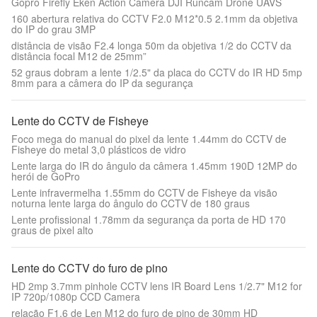
Gopro Firefly Eken Action Camera DJI Runcam Drone UAVS
160 abertura relativa do CCTV F2.0 M12*0.5 2.1mm da objetiva
do IP do grau 3MP
distância de visão F2.4 longa 50m da objetiva 1/2 do CCTV da
distância focal M12 de 25mm”
52 graus dobram a lente 1/2.5" da placa do CCTV do IR HD 5mp
8mm para a câmera do IP da segurança
Lente do CCTV de Fisheye
Foco mega do manual do pixel da lente 1.44mm do CCTV de
Fisheye do metal 3,0 plásticos de vidro
Lente larga do IR do ângulo da câmera 1.45mm 190D 12MP do
herói de GoPro
Lente infravermelha 1.55mm do CCTV de Fisheye da visão
noturna lente larga do ângulo do CCTV de 180 graus
Lente profissional 1.78mm da segurança da porta de HD 170
graus de pixel alto
Lente do CCTV do furo de pino
HD 2mp 3.7mm pinhole CCTV lens IR Board Lens 1/2.7" M12 for
IP 720p/1080p CCD Camera
relação F1.6 de Len M12 do furo de pino de 30mm HD