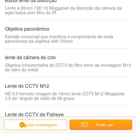
Baixa lente da distorção
Lente 4.35mm 72D 10 Megapixel da distorção da câmera da
ação baixa com filtro do IR
Objetiva panorâmico
Estrada comercial que monitora o comprimento de onda
panorâmico da objetiva 400-700nm
lente da câmera do cctv
Objetiva infravermelha do CCTV do filtro 6mm da montagem M12
de vidro do metal
Lente do CCTV M12
HD 5,0 formato imagem de 16mm lente CCTV M12 Megapixel
1/2 da” ângulo de visão de 96 graus
Lente do CCTV de Fisheye
lente do CCTV de Fisheye da relação de 8K 87d HFOV 16
Enviar mensagem
Pedir um
Megapixel M12