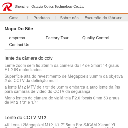
Shenzhen Octavia Optics Technology Co.,Ltd
Casa
Produtos
Sobre nós
Excursão da fábrica
>>
Mapa Do Site
empresa
Factory Tour
Quality Control
Contact Us
lente da câmera do cctv
Lente zoom sem fio 25mm da câmera do IP de Smart 14 graus
F1.2 IR motorizados
Superfície alta do revestimento de Megapixels 3.6mm da objetiva
2 do CCTV da definição multi
a lente M12 MTV de 1/3" de 35mm embarca a auto lente da íris
para câmaras de vídeo do CCTV da segurança
Mono lentes de câmara de vigilância F2.0 focais 6mm 53 graus
de M12 1/3" e 1/4"
Lente do CCTV M12
4K Lens 12Megapixel M12 1/1.7" 5mm For SJCAM Xiaomi Yi