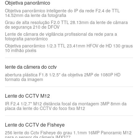
Objetiva panorâmico
Objetiva panorâmico inteligente do IP da rede F2.4 de TTL
14.52mm da lente da fotografia
Grau de alta resolução F2.0 TTL 28.13mm da lente de câmara
de segurança 210 de DFOV
Lente de câmara de vigilância profissional da rede para a
fotografia panorâmico
Objetiva panorâmico 1/2.3 TTL 23.41mm HFOV de HD 130 graus
10 milhão pixéis
lente da câmera do cctv
abertura plástica F1.8 1/2.5" da objetiva 2MP de 1080P HD
formato da imagem
Lente do CCTV M12
IR F2.4 1/2.7" M12 distância focal da montagem 3MP 8mm da
placa da lente do CCTV do foco fixo M12
Lente do CCTV de Fisheye
256 lente do Cctv Fisheye do grau 1.1mm 16MP Panoramic M12
para o sensor da câmera IMX377