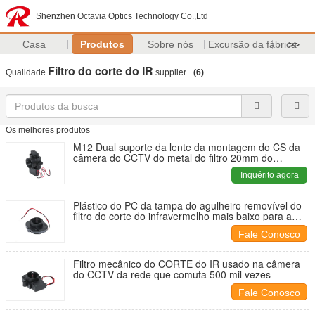
Shenzhen Octavia Optics Technology Co.,Ltd
Casa
Produtos
Sobre nós
Excursão da fábrica
>>
Filtro do corte do IR
Qualidade
supplier.
(6)
Os melhores produtos
M12 Dual suporte da lente da montagem do CS da
câmera do CCTV do metal do filtro 20mm do
CORTE de ICR IR
Inquérito agora
Plástico do PC da tampa do agulheiro removível do
filtro do corte do infravermelho mais baixo para a
microplaqueta da câmera de AHD
Fale Conosco
Filtro mecânico do CORTE do IR usado na câmera
do CCTV da rede que comuta 500 mil vezes
Fale Conosco