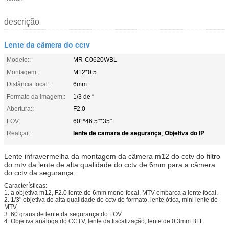
descrição
Lente da câmera do cctv
Modelo::
MR-C0620WBL
Montagem::
M12*0.5
Distância focal::
6mm
Formato da imagem::
1/3 de ″
Abertura::
F2.0
FOV:
60°*46.5°*35°
lente de câmara de segurança
Objetiva do IP
Realçar:
,
Lente infravermelha da montagem da câmera m12 do cctv do filtro
do mtv da lente de alta qualidade do cctv de 6mm para a câmera
do cctv da segurança:
Características:
1.
a objetiva m12, F2.0 lente de 6mm mono-focal, MTV embarca a lente focal.
2.
1/3" objetiva de alta qualidade do cctv do formato, lente ótica, mini lente de
MTV
3.
60 graus de lente da segurança do FOV
4.
Objetiva análoga do CCTV, lente da fiscalização, lente de 0.3mm BFL