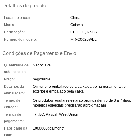
Detalhes do produto
Lugar de origem:
China
Marca:
Octavia
Certificação:
CE, FCC, RoHS
Número do modelo:
MR-C0620WBL
Condições de Pagamento e Envio
Quantidade de
Negociável
ordem mínima:
Preço:
negotiable
Detalhes da
O interior é embalado pela caixa da bolha geralmente, o
exterior é embalado pela caixa
embalagem:
Tempo de
Os produtos regulares estarão prontos dentro de 3 a 7 dias,
modelos especiais precisarão aproximadam
entrega:
Termos de
T/T, l/C, Paypal, West Union
pagamento:
Habilidade da
1000000pcs/month
fonte: