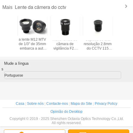
Lente da câmera do cctv
Mais
e alta do
a lente M12 MTV
Mono lentes de
Objetiva de alta
F2.0 
mento de
de 1/3" de 35mm
câmara de
resolução 2.8mm
53Degrees
ixels
embarca a auto
vigilância F2.0
do CCTV 115
M12 len
 objetiva
lente da íris para
focais 6mm 53
graus de objetiva
CCTV de 
CTV da
câmaras de vídeo
graus de M12 1/3"
fixa da placa
6mm Meg
ão multi
do CCTV da
e 1/4"
Mude a língua
segurança
s
Portuguese
Casa
|
Sobre nós
|
Contacte-nos
|
Mapa do Site
|
Privacy Policy
Opinião do Desktop
Copyright © 2019 - 2025 Shenzhen Octavia Optics Technology Co.,Ltd.
All rights reserved.