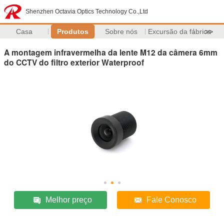
Shenzhen Octavia Optics Technology Co.,Ltd
Casa
Produtos
Sobre nós
Excursão da fábrica
>>
A montagem infravermelha da lente M12 da câmera 6mm
do CCTV do filtro exterior Waterproof
Melhor preço
Fale Conosco