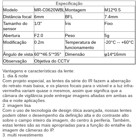
Especificação
Modelo
MR-C0620WBL
Montagem
M12*0.5
Distância focal
6mm
BFL
7.4mm
Tamanho do
1/3"
Íris
Fixo
sensor
Abertura
F2.0
Peso
5g
Modificação
0.2m
Temperatura de
-20°C -- +60°C
funcionamento
Ângulo de vista
60°*46.5°*35°
Dimensão
φ14*16mm
Observação
Objetiva do CCTV
Vantagens e características da lente:
1. dia & noite
Com projeto especial, as lentes da série do IR fazem a aberração
do retrato mais baixa, e os planos focais para o visível e a luz infra-
vermelha variam quase o mesmos, assim que significa que a
câmara de vigilância pode entregar imagens afiadas em ambas as
dia e noite aplicações.
2. imagem lisa
Com o uso de tecnologia de design ótica avançada, nossas lentes
podem obter o desempenho da definição alta e do contraste alto
sobre o campo inteiro da imagem, do centro à periferia. Também,
estas lentes são as mais apropriadas para a função do entalhe da
imagem de câmeras do IP.
3. multi revestimento