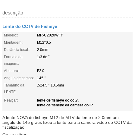
descrição
Lente do CCTV de Fisheye
Modelo::
MR-C2020WFY
Montagem::
M12*0.5
Distância focal::
2.0mm
Formato da
1/3 de ″
imagem::
Abertura::
F2.0
Ângulo de campo:
145 °
Tamanho da
.524.5 * 13.5mm
LENTE:
lente de fisheye do cctv
Realçar:
,
lente de fisheye da câmera do IP
A lente NOVA do fisheye M12 de MTV da lente de 2.0mm um
ângulo de 145 graus fixou a lente para a câmera video do CCTV da
fiscalização:
Características: