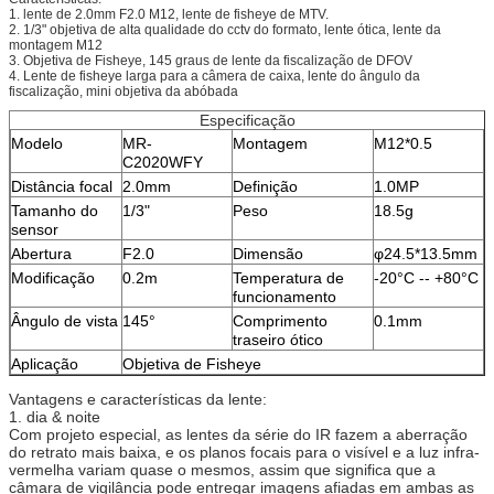
1.
lente de 2.0mm F2.0 M12, lente de fisheye de MTV.
2.
1/3" objetiva de alta qualidade do cctv do formato, lente ótica, lente da
montagem M12
3.
Objetiva de Fisheye, 145 graus de lente da fiscalização de DFOV
4.
Lente de fisheye larga para a câmera de caixa, lente do ângulo da
fiscalização, mini objetiva da abóbada
Especificação
Modelo
MR-
Montagem
M12*0.5
C2020WFY
Distância focal
2.0mm
Definição
1.0MP
Tamanho do
1/3"
Peso
18.5g
sensor
Abertura
F2.0
Dimensão
φ24.5*13.5mm
Modificação
0.2m
Temperatura de
-20°C -- +80°C
funcionamento
Ângulo de vista
145°
Comprimento
0.1mm
traseiro ótico
Aplicação
Objetiva de Fisheye
Vantagens e características da lente:
1. dia & noite
Com projeto especial, as lentes da série do IR fazem a aberração
do retrato mais baixa, e os planos focais para o visível e a luz infra-
vermelha variam quase o mesmos, assim que significa que a
câmara de vigilância pode entregar imagens afiadas em ambas as