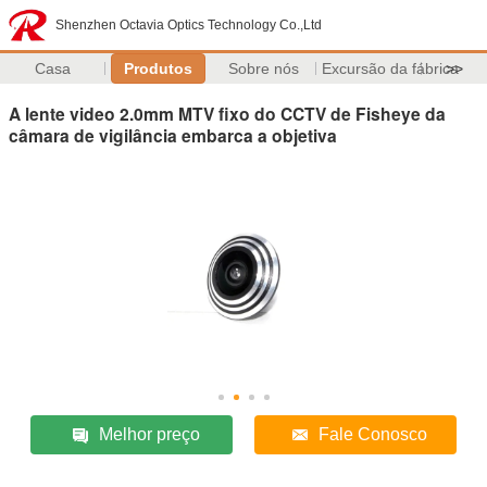
Shenzhen Octavia Optics Technology Co.,Ltd
Casa
Produtos
Sobre nós
Excursão da fábrica
>>
A lente video 2.0mm MTV fixo do CCTV de Fisheye da
câmara de vigilância embarca a objetiva
Melhor preço
Fale Conosco