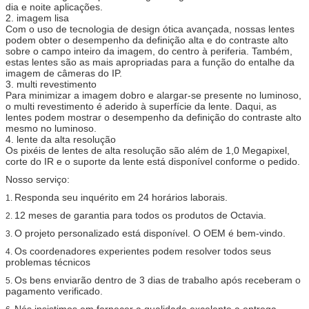
dia e noite aplicações.
2. imagem lisa
Com o uso de tecnologia de design ótica avançada, nossas lentes
podem obter o desempenho da definição alta e do contraste alto
sobre o campo inteiro da imagem, do centro à periferia. Também,
estas lentes são as mais apropriadas para a função do entalhe da
imagem de câmeras do IP.
3. multi revestimento
Para minimizar a imagem dobro e alargar-se presente no luminoso,
o multi revestimento é aderido à superfície da lente. Daqui, as
lentes podem mostrar o desempenho da definição do contraste alto
mesmo no luminoso.
4. lente da alta resolução
Os pixéis de lentes de alta resolução são além de 1,0 Megapixel,
corte do IR e o suporte da lente está disponível conforme o pedido.
Nosso serviço:
Responda seu inquérito em 24 horários laborais.
1.
12 meses de garantia para todos os produtos de Octavia.
2.
O projeto personalizado está disponível. O OEM é bem-vindo.
3.
Os coordenadores experientes podem resolver todos seus
4.
problemas técnicos
Os bens enviarão dentro de 3 dias de trabalho após receberam o
5.
pagamento verificado.
Nós insistimos em fornecer a qualidade excelente a entrega