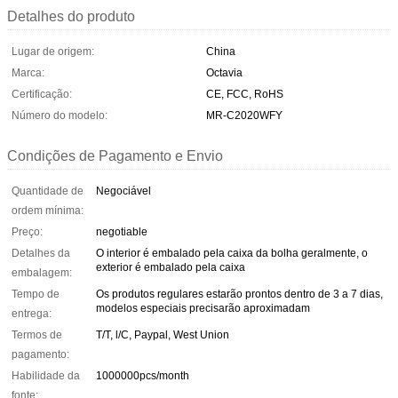
Detalhes do produto
Lugar de origem:
China
Marca:
Octavia
Certificação:
CE, FCC, RoHS
Número do modelo:
MR-C2020WFY
Condições de Pagamento e Envio
Quantidade de
Negociável
ordem mínima:
Preço:
negotiable
Detalhes da
O interior é embalado pela caixa da bolha geralmente, o
exterior é embalado pela caixa
embalagem:
Tempo de
Os produtos regulares estarão prontos dentro de 3 a 7 dias,
modelos especiais precisarão aproximadam
entrega:
Termos de
T/T, l/C, Paypal, West Union
pagamento:
Habilidade da
1000000pcs/month
fonte: